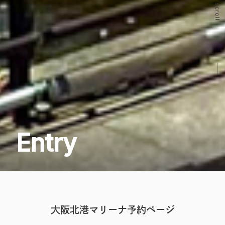
scroll
Entry
大阪北港マリーナ予約ページ