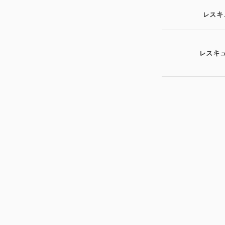
レスキ
レスキ
捜索・救助費用
大きさ
5t未満
平常時・昼間
20t未満