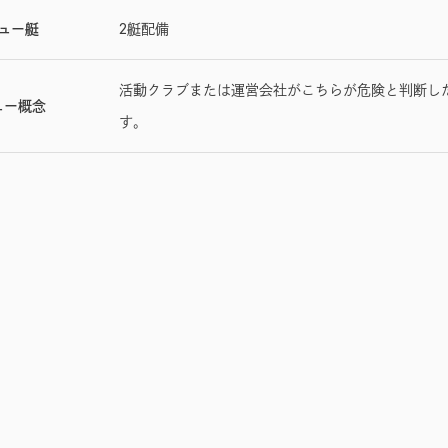
ュー艇
2艇配備
活動クラブまたは運営会社がこちらが危険と判断し
ュー概念
す。
出動費
捜索費/h
曳航費/海里
回航費
32,400
21,600
8,240
32,400
21,600
8,240