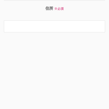
住所
※必須
例：大阪市此花区常吉
例：2-13-18マンション名
希望日時
※必須
～
ご利用人数
※必須