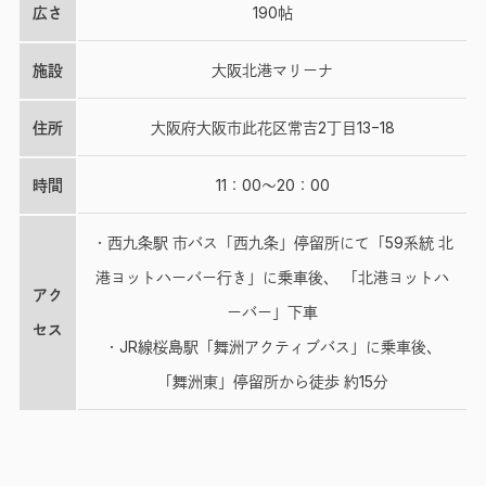
広さ
190帖
施設
大阪北港マリーナ
住所
大阪府大阪市此花区常吉2丁目13−18
時間
11：00～20：00
・西九条駅 市バス「西九条」停留所にて「59系統 北
港ヨットハーバー行き」に乗車後、 「北港ヨットハ
アク
ーバー」下車
セス
・JR線桜島駅「舞洲アクティブバス」に乗車後、
「舞洲東」停留所から徒歩 約15分